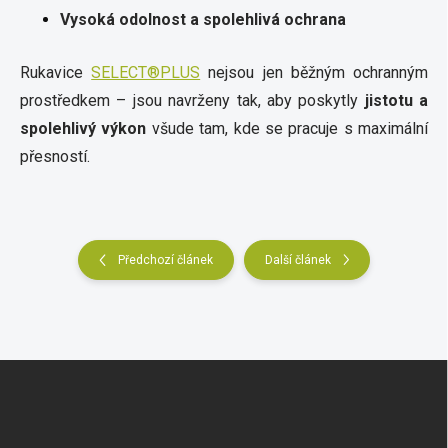
Vysoká odolnost a spolehlivá ochrana
Rukavice
SELECT®PLUS
nejsou jen běžným ochranným
prostředkem – jsou navrženy tak, aby poskytly
jistotu a
spolehlivý výkon
všude tam, kde se pracuje s maximální
přesností.
Předchozí článek
Další článek
Z
á
p
a