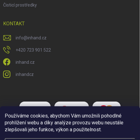
Čisticí prostředky
KONTAKT
info
@
inhand.cz
+420 723 901 522
inhand.cz
inhandcz
Používáme cookies, abychom Vám umožnili pohodlné
prohlížení webu a díky analýze provozu webu neustále
zlepšovali jeho funkce, výkon a použitelnost.