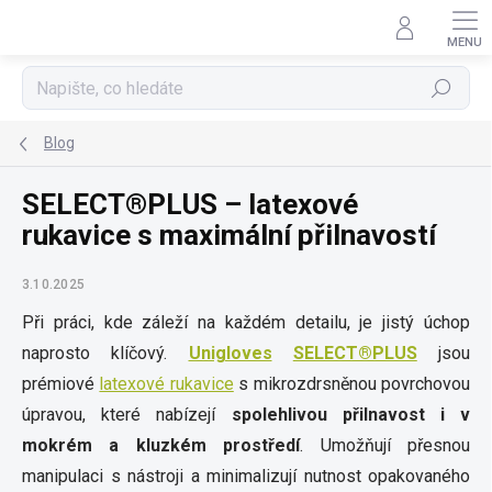
Přejít
na
obsah
Hledat
Blog
SELECT®PLUS – latexové
rukavice s maximální přilnavostí
3.10.2025
Při práci, kde záleží na každém detailu, je jistý úchop
naprosto klíčový.
Unigloves
SELECT®PLUS
jsou
prémiové
latexové rukavice
s mikrozdrsněnou povrchovou
úpravou, které nabízejí
spolehlivou přilnavost i v
mokrém a kluzkém prostředí
. Umožňují přesnou
manipulaci s nástroji a minimalizují nutnost opakovaného