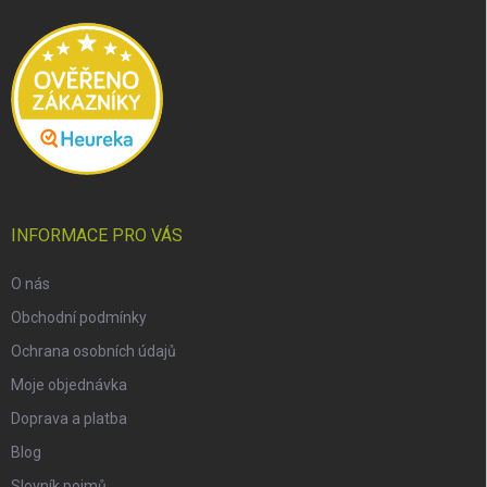
t
í
INFORMACE PRO VÁS
O nás
Obchodní podmínky
Ochrana osobních údajů
Moje objednávka
Doprava a platba
Blog
Slovník pojmů