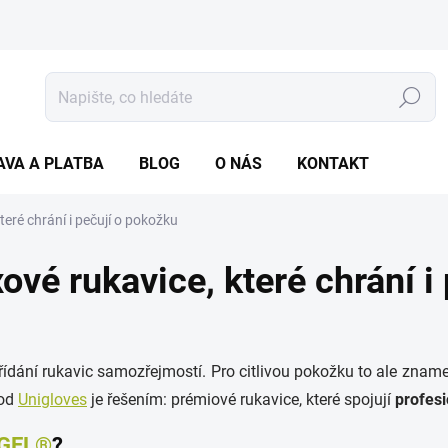
Hledat
AVA A PLATBA
BLOG
O NÁS
KONTAKT
eré chrání i pečují o pokožku
vé rukavice, které chrání i
řídání rukavic samozřejmostí. Pro citlivou pokožku to ale znam
od
Unigloves
je řešením: prémiové rukavice, které spojují
profesi
 GEL®
?