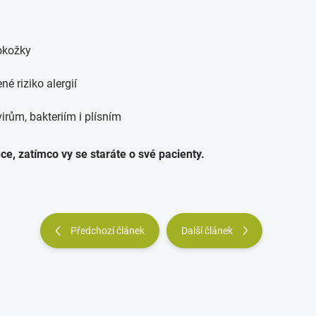
okožky
é riziko alergií
virům, bakteriím i plísním
ce, zatímco vy se staráte o své pacienty.
Předchozí článek
Další článek