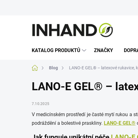
Přejít
na
obsah
KATALOG PRODUKTŮ
ZNAČKY
DOPR
Domů
Blog
LANO-E GEL® – latexové rukavice, kt
LANO-E GEL® – latexo
7.10.2025
V medicínském prostředí je časté mytí rukou a st
podráždění a bolestivé praskliny.
LANO-E GEL®
Jak funguje unikátní péče
LANO-E