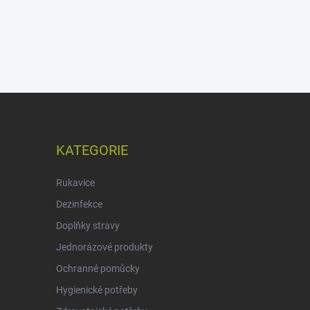
KATEGORIE
Rukavice
Dezinfekce
Doplňky stravy
Jednorázové produkty
Ochranné pomůcky
Hygienické potřeby