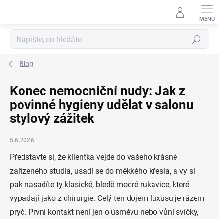
Přejít
na
obsah
Hledat
Blog
Konec nemocniční nudy: Jak z
povinné hygieny udělat v salonu
stylový zážitek
5.6.2026
Představte si, že klientka vejde do vašeho krásně
zařízeného studia, usadí se do měkkého křesla, a vy si
pak nasadíte ty klasické, bledě modré rukavice, které
vypadají jako z chirurgie. Celý ten dojem luxusu je rázem
pryč. První kontakt není jen o úsměvu nebo vůni svíčky,