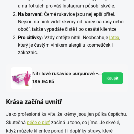
a na fotkách pro váš Instagram působí skvěle.
Na barvení:
Černé rukavice jsou nejlepší přítel.
Nejsou na nich vidět skvrny od barev na řasy nebo
obočí, takže vypadáte čistě i po desáté klientce.
Pro citlivky:
Vždy chtějte nitril. Neobsahuje
latex
,
který je častým viníkem alergií u kosmetiček i
zákaznic.
Nitrilové rukavice purpurové - Magenta Pearl, 100 ks
Koupit
185,94 Kč
Krása začíná uvnitř
Jako profesionálka víte, že krémy jsou jen půlka úspěchu.
Skutečná
péče o pleť
začíná u toho, co jíme. Je skvělé,
když můžete klientce poradit i doplňky stravy, které