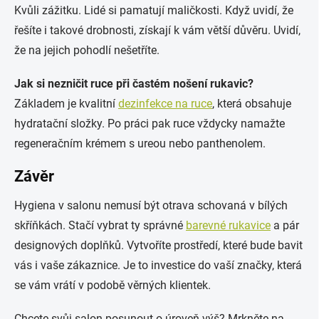
Kvůli zážitku. Lidé si pamatují maličkosti. Když uvidí, že
řešíte i takové drobnosti, získají k vám větší důvěru. Uvidí,
že na jejich pohodlí nešetříte.
Jak si nezničit ruce při častém nošení rukavic?
Základem je kvalitní
dezinfekce na ruce
, která obsahuje
hydratační složky. Po práci pak ruce vždycky namažte
regeneračním krémem s ureou nebo panthenolem.
Závěr
Hygiena v salonu nemusí být otrava schovaná v bílých
skříňkách. Stačí vybrat ty správné
barevné rukavice
a pár
designových doplňků. Vytvoříte prostředí, které bude bavit
vás i vaše zákaznice. Je to investice do vaší značky, která
se vám vrátí v podobě věrných klientek.
Chcete svůj salon posunout o úroveň výš? Mrkněte na