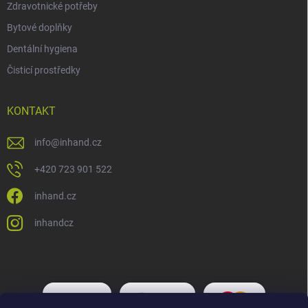
Zdravotnické potřeby
Bytové doplňky
Dentální hygiena
Čisticí prostředky
KONTAKT
info
@
inhand.cz
+420 723 901 522
inhand.cz
inhandcz