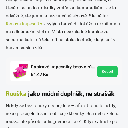
kterém se budou klientky zmiňovat kamarádkám. Je to
odvážné, elegantní a neskutečně stylové. Stejně tak
Renova kapesníky
v sytých barvách dokážou rozbít nudu
na odkládacím stolku. Místo nevzhledné krabice ze
supermarketu můžete mít na stole doplněk, který ladí s
barvou vašich stěn.
Papírové kapesníky tmavě růžové 3vrstvé, 80 ks
Koupit
51,47 Kč
Rouška
jako módní doplněk, ne strašák
Někdy se bez roušky neobejdete – ať už brousíte nehty,
nebo pracujete těsně u obličeje klientky. Bílá nebo zelená
rouška ale působí příliš „nemocničně“. Když sáhnete po