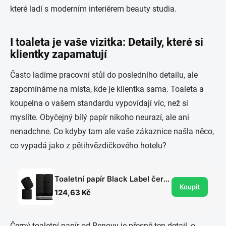
I toaleta je vaše vizitka: Detaily, které si
klientky zapamatují
Často ladíme pracovní stůl do posledního detailu, ale
zapomínáme na místa, kde je klientka sama. Toaleta a
koupelna o vašem standardu vypovídají víc, než si
myslíte. Obyčejný bílý papír nikoho neurazí, ale ani
nenadchne. Co kdyby tam ale vaše zákaznice našla něco,
co vypadá jako z pětihvězdičkového hotelu?
Toaletní papír Black Label černý 3vrstvý, 6 ks
Koupit
124,63 Kč
Černý toaletní papír od Renovy je přesně ten detail, o