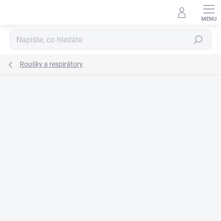
Přejít
na
obsah
Hledat
Roušky a respirátory