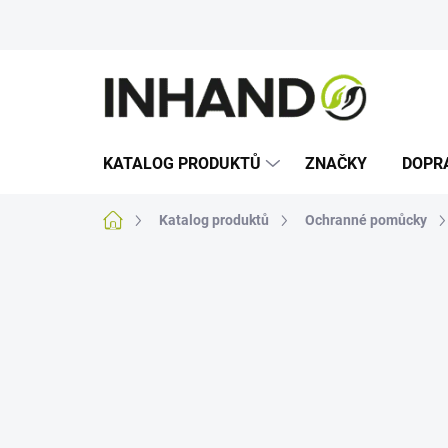
Přejít
na
obsah
KATALOG PRODUKTŮ
ZNAČKY
DOPR
Domů
Katalog produktů
Ochranné pomůcky