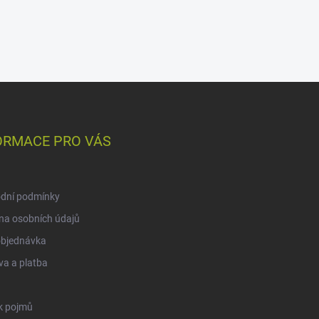
ORMACE PRO VÁS
dní podmínky
na osobních údajů
objednávka
a a platba
k pojmů