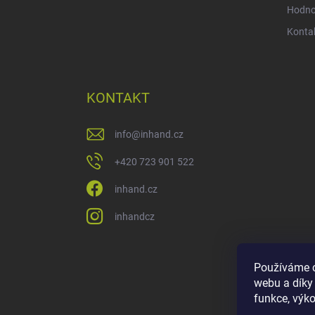
Hodno
Konta
KONTAKT
info
@
inhand.cz
+420 723 901 522
inhand.cz
inhandcz
Používáme c
webu a díky
funkce, výko