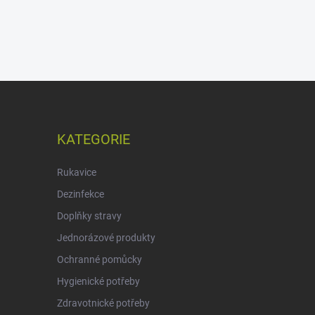
KATEGORIE
Rukavice
Dezinfekce
Doplňky stravy
Jednorázové produkty
Ochranné pomůcky
Hygienické potřeby
Zdravotnické potřeby