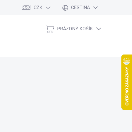
CZK
ČEŠTINA
PRÁZDNÝ KOŠÍK
NÁKUPNÍ
KOŠÍK