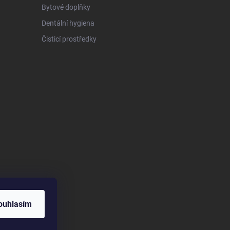
Bytové doplňky
Dentální hygiena
Čisticí prostředky
ouhlasím