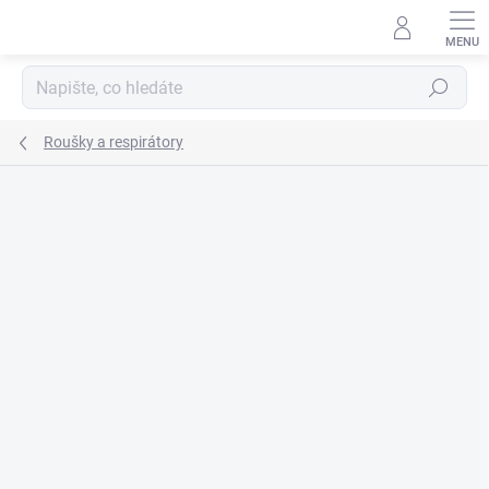
Přejít
na
obsah
Hledat
Roušky a respirátory