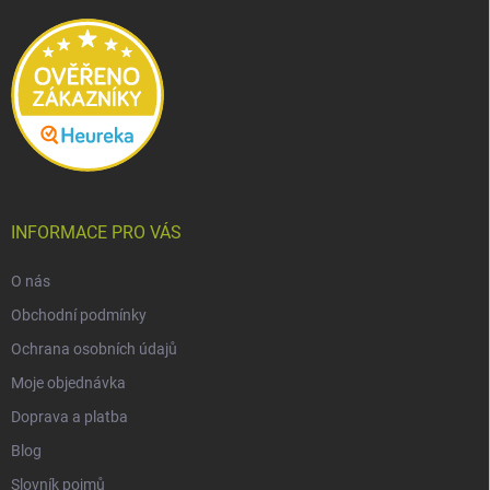
t
í
INFORMACE PRO VÁS
O nás
Obchodní podmínky
Ochrana osobních údajů
Moje objednávka
Doprava a platba
Blog
Slovník pojmů