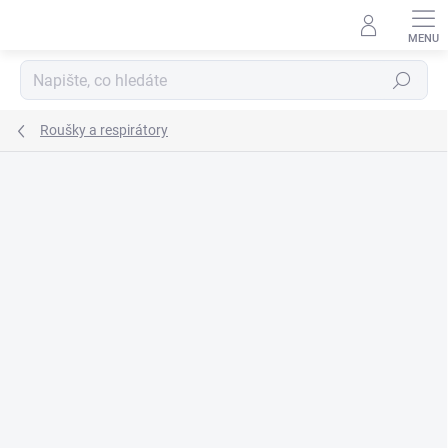
Přejít
na
obsah
Hledat
Roušky a respirátory