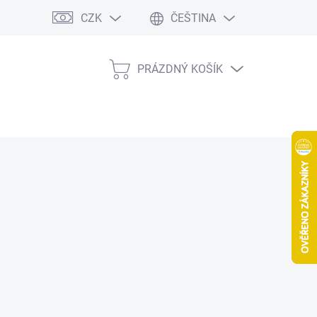
CZK
ČEŠTINA
PRÁZDNÝ KOŠÍK
NÁKUPNÍ
KOŠÍK