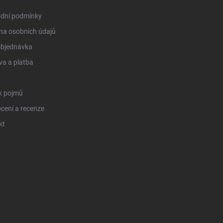
dní podmínky
na osobních údajů
objednávka
a a platba
k pojmů
cení a recenze
kt