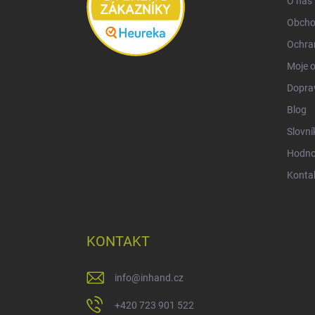
O nás
Obcho
Ochra
Moje 
Doprav
Blog
Slovní
Hodno
Konta
KONTAKT
info
@
inhand.cz
+420 723 901 522