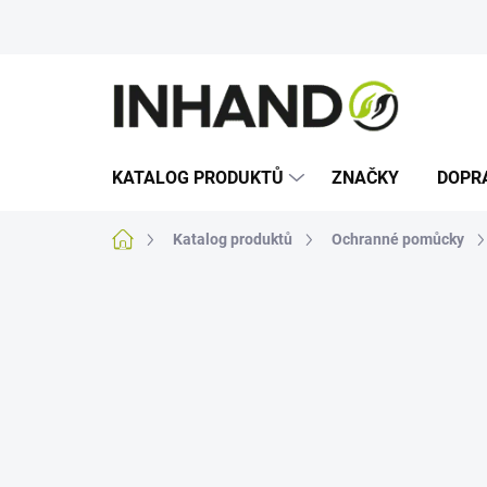
Přejít
na
obsah
KATALOG PRODUKTŮ
ZNAČKY
DOPR
Domů
Katalog produktů
Ochranné pomůcky