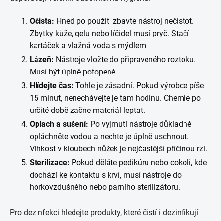
Očista:
Hned po použití zbavte nástroj nečistot.
Zbytky kůže, gelu nebo líčidel musí pryč. Stačí
kartáček a vlažná voda s mýdlem.
Lázeň:
Nástroje vložte do připraveného roztoku.
Musí být úplně potopené.
Hlídejte čas:
Tohle je zásadní. Pokud výrobce píše
15 minut, nenechávejte je tam hodinu. Chemie po
určité době začne materiál leptat.
Oplach a sušení:
Po vyjmutí nástroje důkladně
opláchněte vodou a nechte je úplně uschnout.
Vlhkost v kloubech nůžek je nejčastější příčinou rzi.
Sterilizace:
Pokud děláte pedikúru nebo cokoli, kde
dochází ke kontaktu s krví, musí nástroje do
horkovzdušného nebo parního sterilizátoru.
Pro dezinfekci hledejte produkty, které čistí i dezinfikují