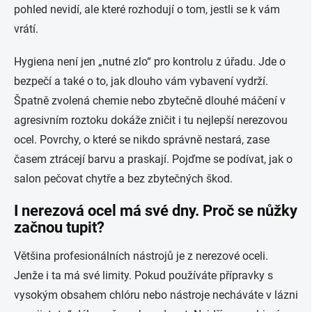
pohled nevidí, ale které rozhodují o tom, jestli se k vám
vrátí.
Hygiena není jen „nutné zlo“ pro kontrolu z úřadu. Jde o
bezpečí a také o to, jak dlouho vám vybavení vydrží.
Špatně zvolená chemie nebo zbytečně dlouhé máčení v
agresivním roztoku dokáže zničit i tu nejlepší nerezovou
ocel. Povrchy, o které se nikdo správně nestará, zase
časem ztrácejí barvu a praskají. Pojďme se podívat, jak o
salon pečovat chytře a bez zbytečných škod.
I nerezová ocel má své dny. Proč se nůžky
začnou tupit?
Většina profesionálních nástrojů je z nerezové oceli.
Jenže i ta má své limity. Pokud používáte přípravky s
vysokým obsahem chlóru nebo nástroje necháváte v lázni