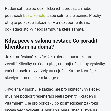
Raději sáhněte po dezinfekčních ubrouscích nebo
postřicích
bez alkoholu
. Jsou šetrné, ale účinné. Plochy
otírejte po každé zákaznici – a nezapomeňte i na
odkládací stolky nebo lampy, na které saháte.
Když péče v salonu nestačí: Co poradit
klientkám na doma?
Jako profesionálka víte, že o pleť se musíme starat i
zevnitř. Klientky se často ptají, co mají dělat, aby výsledky
vašeho ošetření vydržely co nejdéle. Kromě krémů je
skvělým pomocníkem kolagen.
„Hygiena v salonu je základ, ale pro skutečný výsledek
musíme podpořit regeneraci pleti i zevnitř. Kolagen s
vitamínem C je pro pokožku po kosmetickém zákroku
skvělá věc,“ vysvětluje Mgr. Eva Malá, specialistka na