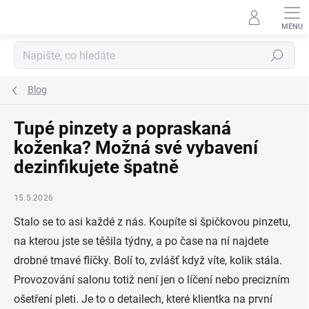
Přejít
na
obsah
Hledat
Blog
Tupé pinzety a popraskaná
koženka? Možná své vybavení
dezinfikujete špatně
15.5.2026
Stalo se to asi každé z nás. Koupíte si špičkovou pinzetu,
na kterou jste se těšila týdny, a po čase na ní najdete
drobné tmavé flíčky. Bolí to, zvlášť když víte, kolik stála.
Provozování salonu totiž není jen o líčení nebo precizním
ošetření pleti. Je to o detailech, které klientka na první