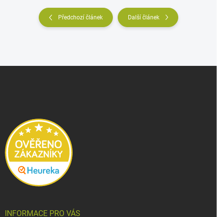
Předchozí článek
Další článek
Z
á
p
a
t
í
INFORMACE PRO VÁS