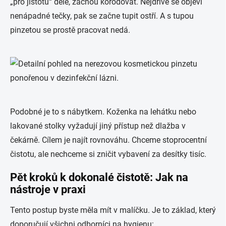
„pro jistotu“ déle, začnou korodovat. Nejdříve se objeví
nenápadné tečky, pak se začne tupit ostří. A s tupou
pinzetou se prostě pracovat nedá.
Podobné je to s nábytkem. Koženka na lehátku nebo
lakované stolky vyžadují jiný přístup než dlažba v
čekárně. Cílem je najít rovnováhu. Chceme stoprocentní
čistotu, ale nechceme si zničit vybavení za desítky tisíc.
Pět kroků k dokonalé čistotě: Jak na
nástroje v praxi
Tento postup byste měla mít v malíčku. Je to základ, který
doporučují všichni odborníci na hygienu: