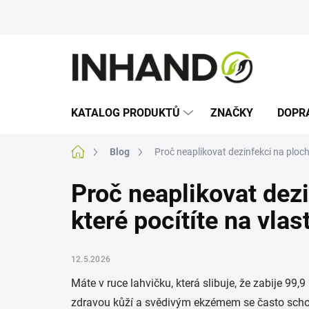
Přejít
na
obsah
KATALOG PRODUKTŮ
ZNAČKY
DOPR
Domů
Blog
Proč neaplikovat dezinfekci na plochy
Proč neaplikovat dezi
které pocítíte na vlas
12.5.2026
Máte v ruce lahvičku, která slibuje, že zabije 9
zdravou kůží a svědivým ekzémem se často scho