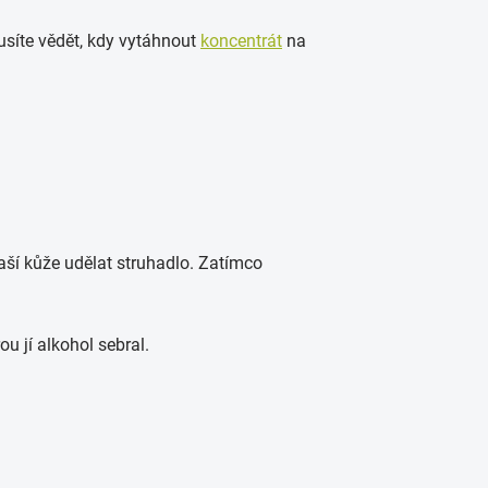
usíte vědět, kdy vytáhnout
koncentrát
na
vaší kůže udělat struhadlo. Zatímco
rou jí alkohol sebral.