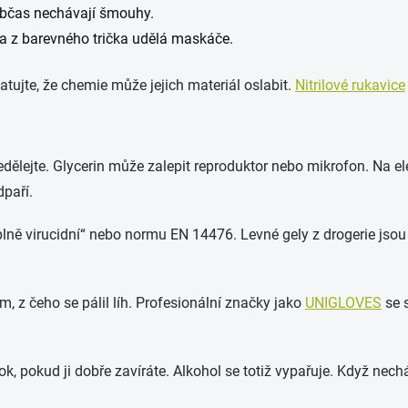
 občas nechávají šmouhy.
a z barevného trička udělá maskáče.
atujte, že chemie může jejich materiál oslabit.
Nitrilové rukavice
edělejte. Glycerin může zalepit reproduktor nebo mikrofon. Na el
dpaří.
plně virucidní“ nebo normu EN 14476. Levné gely z drogerie jsou 
m, z čeho se pálil líh. Profesionální značky jako
UNIGLOVES
se 
k, pokud ji dobře zavíráte. Alkohol se totiž vypařuje. Když nechá