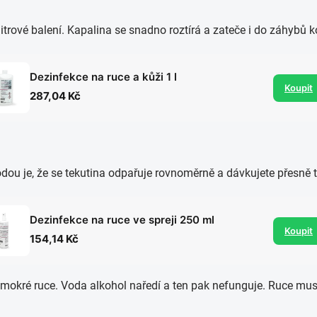
í litrové balení. Kapalina se snadno roztírá a zateče i do záhybů k
Dezinfekce na ruce a kůži 1 l
Koupit
287,04 Kč
ou je, že se tekutina odpařuje rovnoměrně a dávkujete přesně tol
Dezinfekce na ruce ve spreji 250 ml
Koupit
154,14 Kč
a mokré ruce. Voda alkohol naředí a ten pak nefunguje. Ruce musí