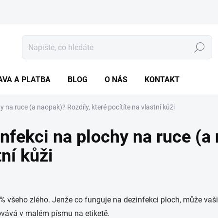
Hledat
AVA A PLATBA
BLOG
O NÁS
KONTAKT
 na ruce (a naopak)? Rozdíly, které pocítíte na vlastní kůži
nfekci na plochy na ruce (a
tní kůži
9,9 % všeho zlého. Jenže co funguje na dezinfekci ploch, může va
vává v malém písmu na etiketě.