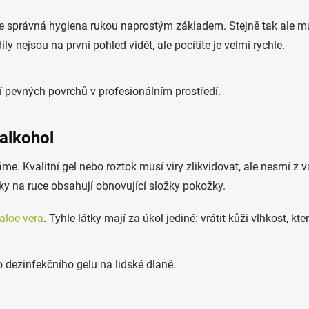
 je správná hygiena rukou naprostým základem. Stejně tak ale m
ly nejsou na první pohled vidět, ale pocítíte je velmi rychle.
 alkohol
e. Kvalitní gel nebo roztok musí viry zlikvidovat, ale nesmí z 
vky na ruce obsahují obnovující složky pokožky.
aloe vera
. Tyhle látky mají za úkol jediné: vrátit kůži vlhkost, kte