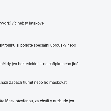
vydrží víc než ty latexové.
ektroniku si pořiďte speciální ubrousky nebo
někdy jen baktericidní – na chřipku nebo jiné
snaží zápach tlumit nebo ho maskovat
te láhev otevřenou, za chvíli v ní zbude jen