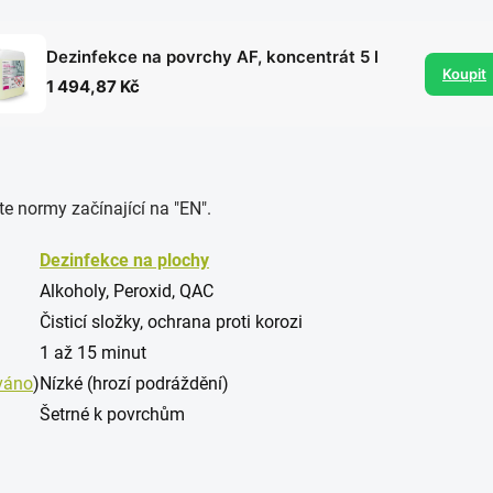
Dezinfekce na povrchy AF, koncentrát 5 l
Koupit
1 494,87 Kč
te normy začínající na "EN".
Dezinfekce na plochy
Alkoholy, Peroxid, QAC
Čisticí složky, ochrana proti korozi
1 až 15 minut
váno
)
Nízké (hrozí podráždění)
Šetrné k povrchům