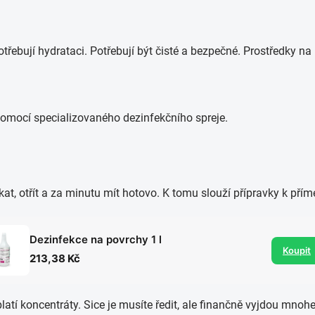
epotřebují hydrataci. Potřebují být čisté a bezpečné. Prostředky n
íkat, otřít a za minutu mít hotovo. K tomu slouží přípravky k pří
Dezinfekce na povrchy 1 l
Koupit
213,38 Kč
atí koncentráty. Sice je musíte ředit, ale finančně vyjdou mnoh