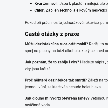
Kvartérní soli:
Jsou k plastům milejší, ale
Chlór:
Zabije všechno, ale kovům nesvědčí 
Pokud při práci nosíte jednorázové rukavice, pam
Časté otázky z praxe
Můžu dezinfekcí na ruce otřít mobil?
Raději to n
sprej na plochy na bázi alkoholu, který se hned o
Jak poznám, že to zabije i viry?
Hledejte nápis „
viry jsou krátké.
Proč některé dezinfekce tak smrdí?
Záleží na to
jemnou vůní, ze které vás nebude bolet hlava.
Jak dlouho mi vydrží otevřená láhev?
Většinou ro
neúčinná voda.