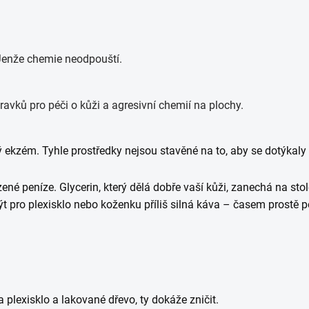
 Jenže chemie neodpouští.
ý ekzém. Tyhle prostředky nejsou stavěné na to, aby se dotýkaly 
né peníze. Glycerin, který dělá dobře vaší kůži, zanechá na sto
t pro plexisklo nebo koženku příliš silná káva – časem prostě p
 plexisklo a lakované dřevo, ty dokáže zničit.