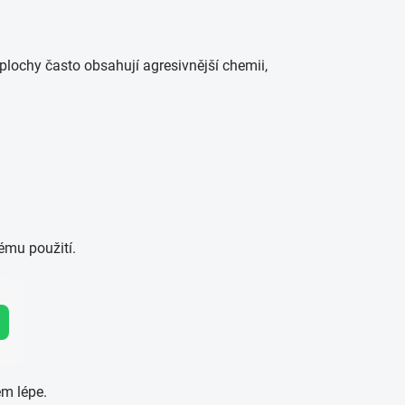
a plochy často obsahují agresivnější chemii,
mému použití.
em lépe.