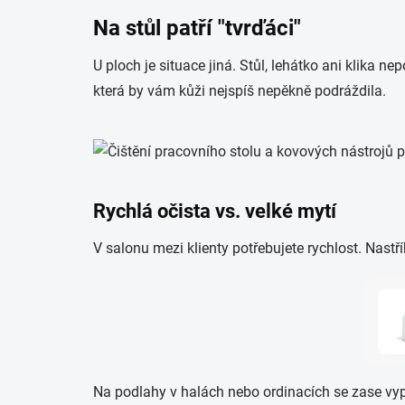
Na stůl patří "tvrďáci"
U ploch je situace jiná. Stůl, lehátko ani klika n
která by vám kůži nejspíš nepěkně podráždila.
Rychlá očista vs. velké mytí
V salonu mezi klienty potřebujete rychlost. Nastř
Na podlahy v halách nebo ordinacích se zase vypl