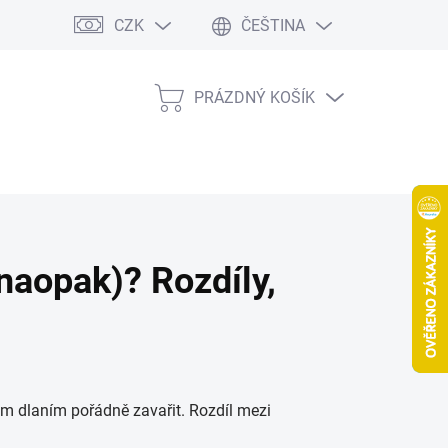
CZK
ČEŠTINA
PRÁZDNÝ KOŠÍK
NÁKUPNÍ
KOŠÍK
 naopak)? Rozdíly,
šim dlaním pořádně zavařit. Rozdíl mezi