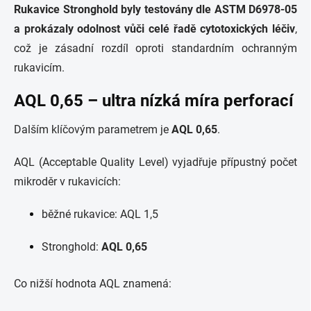
Rukavice Stronghold byly testovány dle ASTM D6978-05
a prokázaly odolnost vůči celé řadě cytotoxických léčiv
,
což je zásadní rozdíl oproti standardním ochranným
rukavicím.
AQL 0,65 – ultra nízká míra perforací
Dalším klíčovým parametrem je
AQL 0,65
.
AQL (Acceptable Quality Level) vyjadřuje přípustný počet
mikroděr v rukavicích:
běžné rukavice: AQL 1,5
Stronghold:
AQL 0,65
Co nižší hodnota AQL znamená: