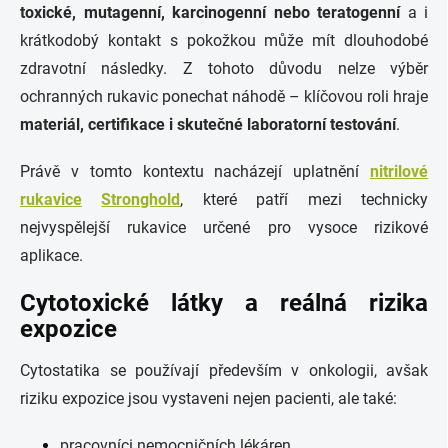
toxické, mutagenní, karcinogenní nebo teratogenní
a i
krátkodobý kontakt s pokožkou může mít dlouhodobé
zdravotní následky. Z tohoto důvodu nelze výběr
ochranných rukavic ponechat náhodě – klíčovou roli hraje
materiál, certifikace i skutečné laboratorní testování
.
Právě v tomto kontextu nacházejí uplatnění
nitrilové
rukavice
Stronghold
, které patří mezi technicky
nejvyspělejší rukavice určené pro vysoce rizikové
aplikace.
Cytotoxické látky a reálná rizika
expozice
Cytostatika se používají především v onkologii, avšak
riziku expozice jsou vystaveni nejen pacienti, ale také:
pracovníci nemocničních lékáren