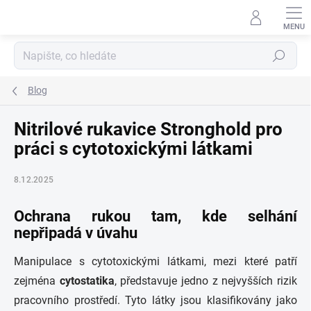
Přejít
na
obsah
Hledat
Blog
Nitrilové rukavice Stronghold pro
práci s cytotoxickými látkami
8.12.2025
Ochrana rukou tam, kde selhání
nepřipadá v úvahu
Manipulace s cytotoxickými látkami, mezi které patří
zejména
cytostatika
, představuje jedno z nejvyšších rizik
pracovního prostředí. Tyto látky jsou klasifikovány jako