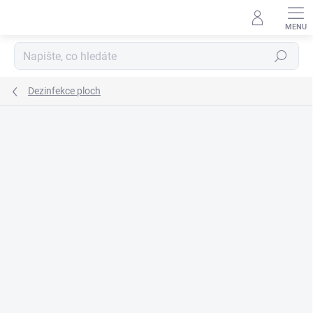
Přejít
na
obsah
Hledat
Dezinfekce ploch