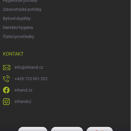
Hygienické potřeby
Zdravotnické potřeby
Bytové doplňky
Dentální hygiena
Čisticí prostředky
KONTAKT
info
@
inhand.cz
+420 723 901 522
inhand.cz
inhandcz