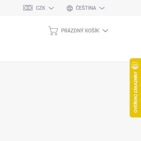
CZK
ČEŠTINA
PRÁZDNÝ KOŠÍK
NÁKUPNÍ
KOŠÍK