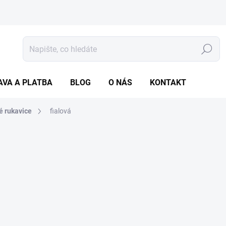
Hledat
AVA A PLATBA
BLOG
O NÁS
KONTAKT
vé rukavice
fialová