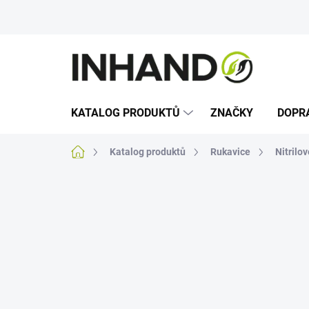
Přejít
na
obsah
KATALOG PRODUKTŮ
ZNAČKY
DOPR
Domů
Katalog produktů
Rukavice
Nitrilo