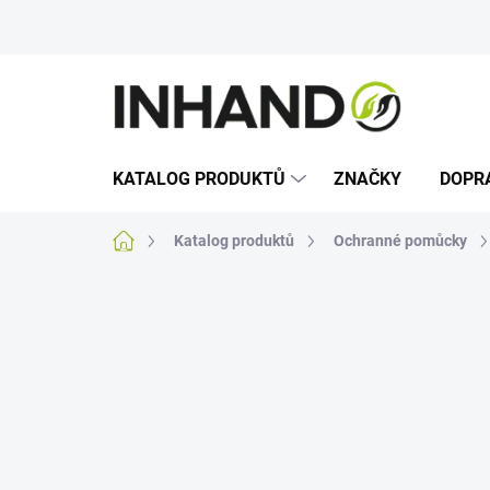
Přejít
na
obsah
KATALOG PRODUKTŮ
ZNAČKY
DOPR
Domů
Katalog produktů
Ochranné pomůcky