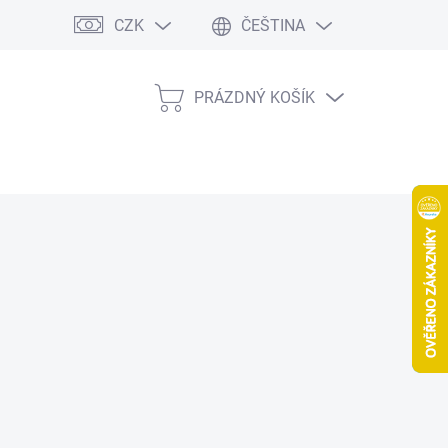
CZK
ČEŠTINA
PRÁZDNÝ KOŠÍK
NÁKUPNÍ
KOŠÍK