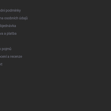
dní podmínky
na osobních údajů
objednávka
a a platba
k pojmů
cení a recenze
kt