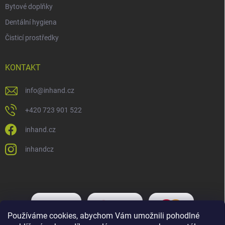
Bytové doplňky
Dentální hygiena
Čisticí prostředky
KONTAKT
info
@
inhand.cz
+420 723 901 522
inhand.cz
inhandcz
Používáme cookies, abychom Vám umožnili pohodlné