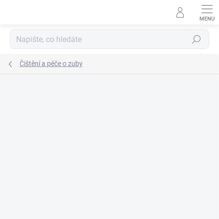
Přejít
na
obsah
Hledat
Čištění a péče o zuby