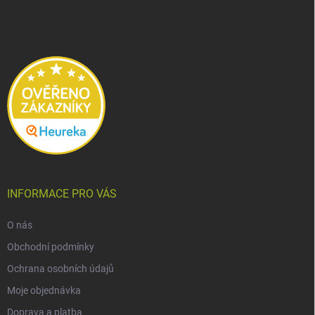
á
p
a
t
í
INFORMACE PRO VÁS
O nás
Obchodní podmínky
Ochrana osobních údajů
Moje objednávka
Doprava a platba