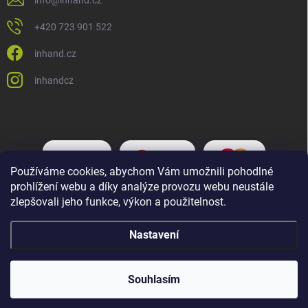
+420 723 901 522
inhand.cz
inhandcz
Používáme cookies, abychom Vám umožnili pohodlné
prohlížení webu a díky analýze provozu webu neustále
zlepšovali jeho funkce, výkon a použitelnost.
Nastavení
Copyright 2026
Inhand.cz
. Všechna práva vyhrazena.
Upravit nastavení
cookies
Souhlasím
Vytvořil Shoptet Premium