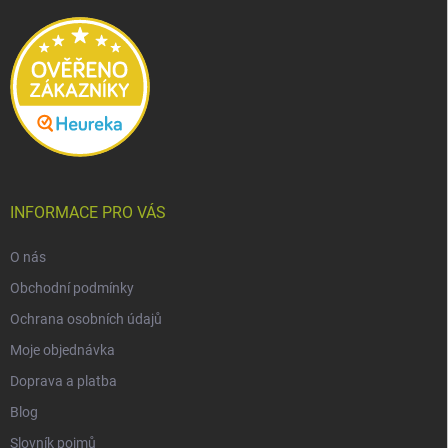
t
í
INFORMACE PRO VÁS
O nás
Obchodní podmínky
Ochrana osobních údajů
Moje objednávka
Doprava a platba
Blog
Slovník pojmů