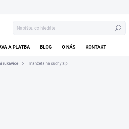
Hledat
AVA A PLATBA
BLOG
O NÁS
KONTAKT
í rukavice
manžeta na suchý zip