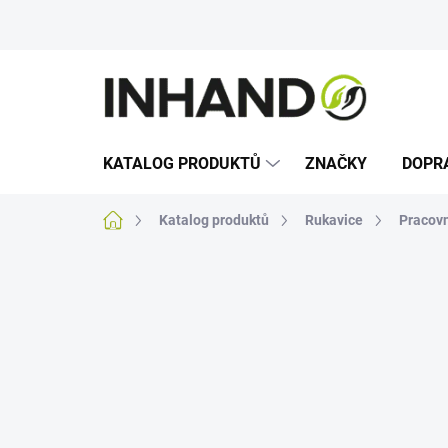
Přejít
na
obsah
KATALOG PRODUKTŮ
ZNAČKY
DOPR
Domů
Katalog produktů
Rukavice
Pracovn