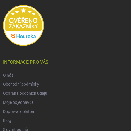
t
í
INFORMACE PRO VÁS
O nás
Obchodní podmínky
Ochrana osobních údajů
Moje objednávka
Doprava a platba
Blog
Slovník pojmů