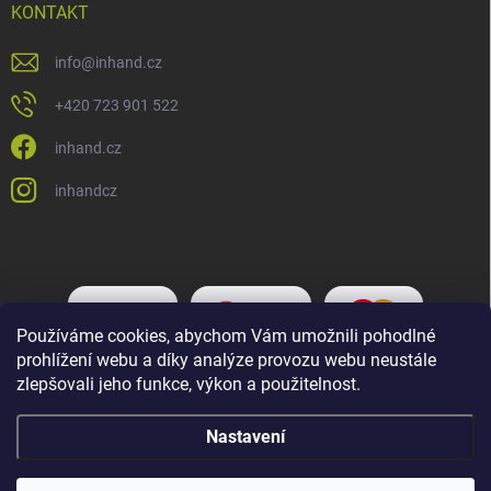
KONTAKT
info
@
inhand.cz
+420 723 901 522
inhand.cz
inhandcz
Používáme cookies, abychom Vám umožnili pohodlné
prohlížení webu a díky analýze provozu webu neustále
zlepšovali jeho funkce, výkon a použitelnost.
Nastavení
Copyright 2026
Inhand.cz
. Všechna práva vyhrazena.
Upravit nastavení