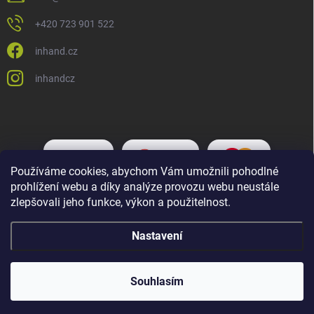
+420 723 901 522
inhand.cz
inhandcz
Používáme cookies, abychom Vám umožnili pohodlné
prohlížení webu a díky analýze provozu webu neustále
zlepšovali jeho funkce, výkon a použitelnost.
Nastavení
Copyright 2026
Inhand.cz
. Všechna práva vyhrazena.
Upravit nastavení
cookies
Souhlasím
Vytvořil Shoptet Premium