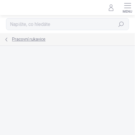
Přejít
na
obsah
Hledat
Pracovní rukavice