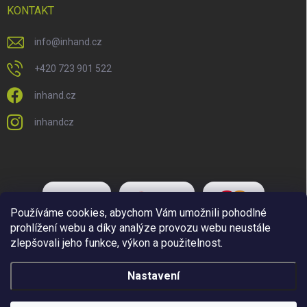
KONTAKT
info
@
inhand.cz
+420 723 901 522
inhand.cz
inhandcz
Používáme cookies, abychom Vám umožnili pohodlné
prohlížení webu a díky analýze provozu webu neustále
zlepšovali jeho funkce, výkon a použitelnost.
Nastavení
Copyright 2026
Inhand.cz
. Všechna práva vyhrazena.
Upravit nastavení