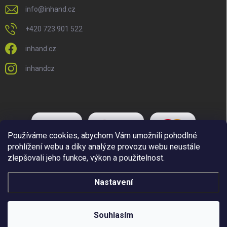
info
@
inhand.cz
+420 723 901 522
inhand.cz
inhandcz
Používáme cookies, abychom Vám umožnili pohodlné
prohlížení webu a díky analýze provozu webu neustále
zlepšovali jeho funkce, výkon a použitelnost.
Nastavení
Copyright 2026
Inhand.cz
. Všechna práva vyhrazena.
Upravit nastavení
cookies
Souhlasím
Vytvořil Shoptet Premium