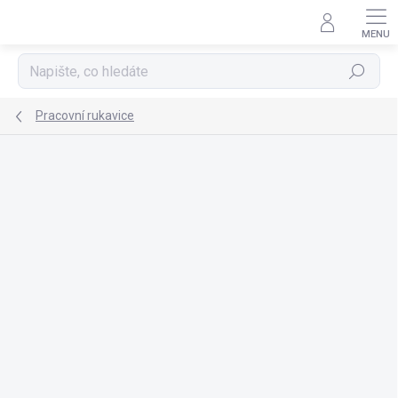
Přejít
na
obsah
Hledat
Pracovní rukavice