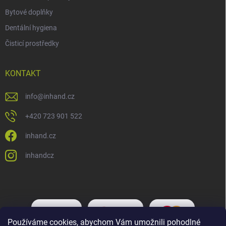
Bytové doplňky
Dentální hygiena
Čisticí prostředky
KONTAKT
info
@
inhand.cz
+420 723 901 522
inhand.cz
inhandcz
Používáme cookies, abychom Vám umožnili pohodlné