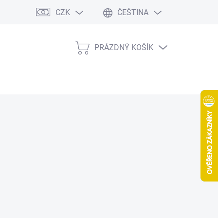
CZK
ČEŠTINA
PRÁZDNÝ KOŠÍK
NÁKUPNÍ
KOŠÍK