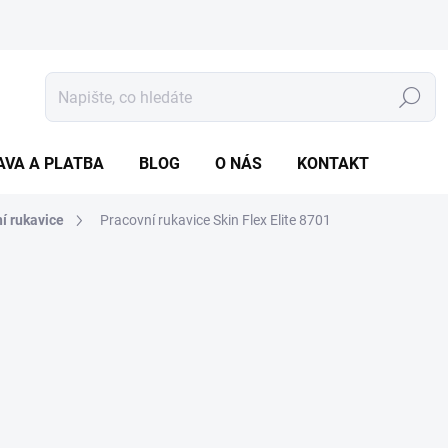
Hledat
AVA A PLATBA
BLOG
O NÁS
KONTAKT
í rukavice
Pracovní rukavice Skin Flex Elite
8701