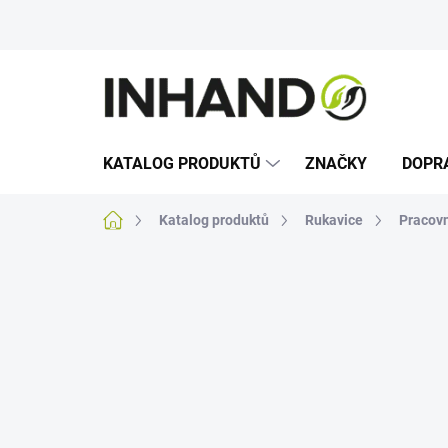
Přejít
na
obsah
KATALOG PRODUKTŮ
ZNAČKY
DOPR
Domů
Katalog produktů
Rukavice
Pracovn