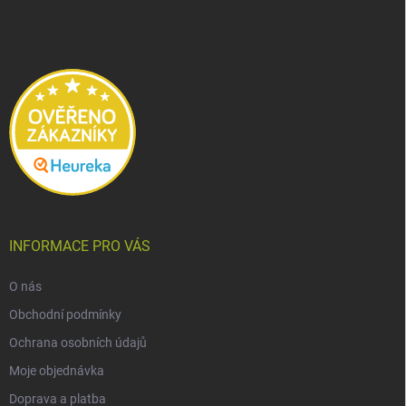
p
a
t
í
INFORMACE PRO VÁS
O nás
Obchodní podmínky
Ochrana osobních údajů
Moje objednávka
Doprava a platba