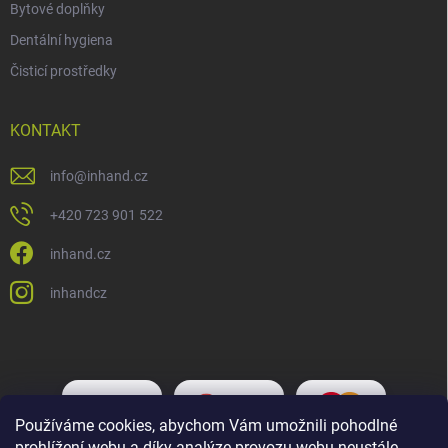
Bytové doplňky
Dentální hygiena
Čisticí prostředky
KONTAKT
info
@
inhand.cz
+420 723 901 522
inhand.cz
inhandcz
Používáme cookies, abychom Vám umožnili pohodlné
prohlížení webu a díky analýze provozu webu neustále