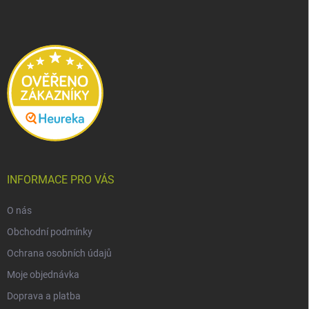
p
a
t
í
INFORMACE PRO VÁS
O nás
Obchodní podmínky
Ochrana osobních údajů
Moje objednávka
Doprava a platba