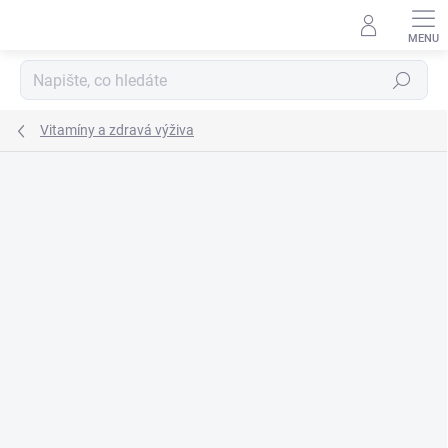
Přejít
na
obsah
Hledat
Vitamíny a zdravá výživa