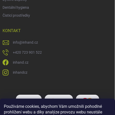
Dentální hygiena
Čisticí prostředky
KONTAKT
info
@
inhand.cz
+420 723 901 522
inhand.cz
inhandcz
Používáme cookies, abychom Vám umožnili pohodlné
prohlížení webu a díky analýze provozu webu neustále