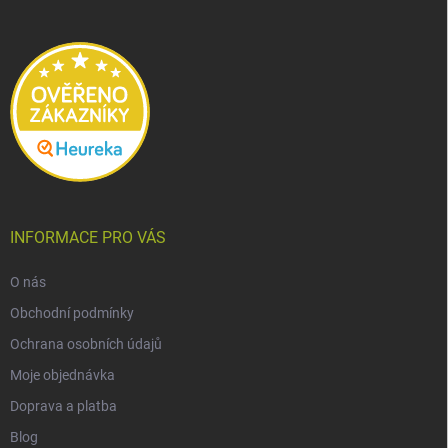
a
t
í
INFORMACE PRO VÁS
O nás
Obchodní podmínky
Ochrana osobních údajů
Moje objednávka
Doprava a platba
Blog