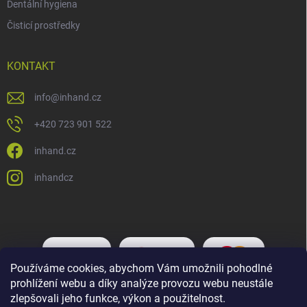
Dentální hygiena
Čisticí prostředky
KONTAKT
info
@
inhand.cz
+420 723 901 522
inhand.cz
inhandcz
Používáme cookies, abychom Vám umožnili pohodlné
prohlížení webu a díky analýze provozu webu neustále
zlepšovali jeho funkce, výkon a použitelnost.