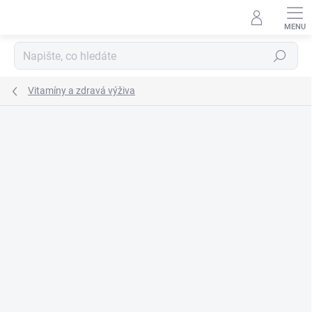
Přejít
na
obsah
Hledat
Vitamíny a zdravá výživa