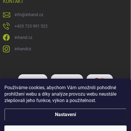
KONTAKT
info
@
inhand.cz
+420 723 901 522
inhand.cz
inhandcz
Používáme cookies, abychom Vám umožnili pohodlné
prohlížení webu a díky analýze provozu webu neustále
zlepšovali jeho funkce, výkon a použitelnost.
Nastavení
Copyright 2026
Inhand.cz
. Všechna práva vyhrazena.
Upravit nastavení