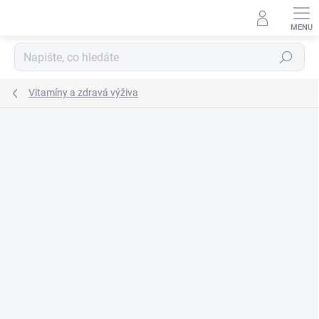
Přejít
na
obsah
Hledat
Vitamíny a zdravá výživa