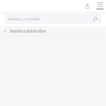
Přejít
na
obsah
Hledat
Vitamíny a zdravá výživa