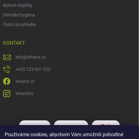
Bytové doplňky
Dentální hygiena
Čisticí prostředky
KONTAKT
info
@
inhand.cz
+420 723 901 522
inhand.cz
inhandcz
Používáme cookies, abychom Vám umožnili pohodlné