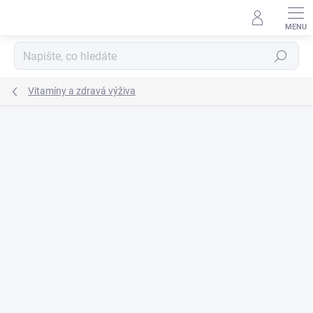
Přejít
na
obsah
Hledat
Vitamíny a zdravá výživa