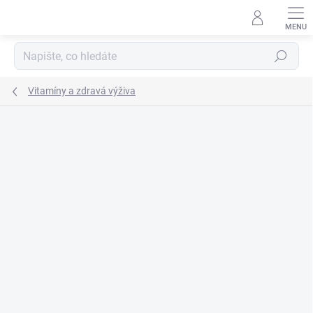
Přejít
na
obsah
Hledat
Vitamíny a zdravá výživa