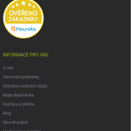
í
INFORMACE PRO VÁS
O nás
Obchodní podmínky
Ochrana osobních údajů
Moje objednávka
Doprava a platba
Blog
Slovník pojmů