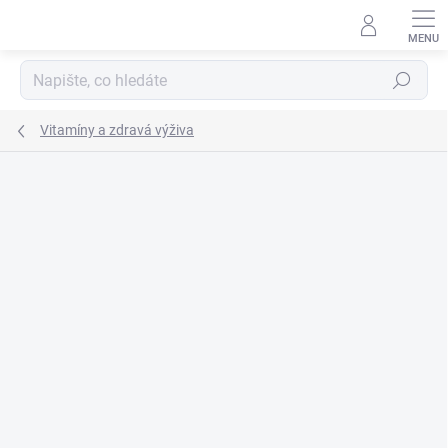
Přejít
na
obsah
Hledat
Vitamíny a zdravá výživa