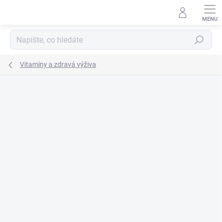
Přejít
na
obsah
Hledat
Vitamíny a zdravá výživa