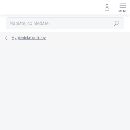
Přejít
na
obsah
Hledat
Hygienické potřeby