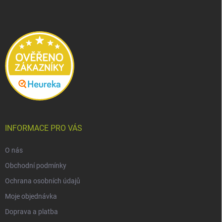
p
a
t
í
INFORMACE PRO VÁS
O nás
Obchodní podmínky
Ochrana osobních údajů
Moje objednávka
Doprava a platba