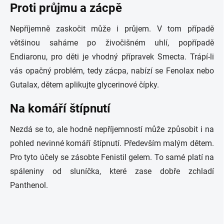
Proti průjmu a zácpě
Nepříjemně zaskočit může i průjem. V tom případě
většinou saháme po živočišném uhlí, popřípadě
Endiaronu, pro děti je vhodný přípravek Smecta. Trápí-li
vás opačný problém, tedy zácpa, nabízí se Fenolax nebo
Gutalax, dětem aplikujte glycerinové čípky.
Na komáří štípnutí
Nezdá se to, ale hodně nepříjemností může způsobit i na
pohled nevinné komáří štípnutí. Především malým dětem.
Pro tyto účely se zásobte Fenistil gelem. To samé platí na
spáleniny od sluníčka, které zase dobře zchladí
Panthenol.