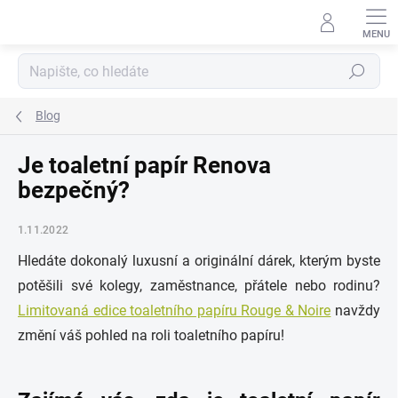
Přejít
na
obsah
Hledat
Blog
Je toaletní papír Renova
bezpečný?
1.11.2022
Hledáte dokonalý luxusní a originální dárek, kterým byste
potěšili své kolegy, zaměstnance, přátele nebo rodinu?
Limitovaná edice toaletního papíru Rouge & Noire
navždy
změní váš pohled na roli toaletního papíru!