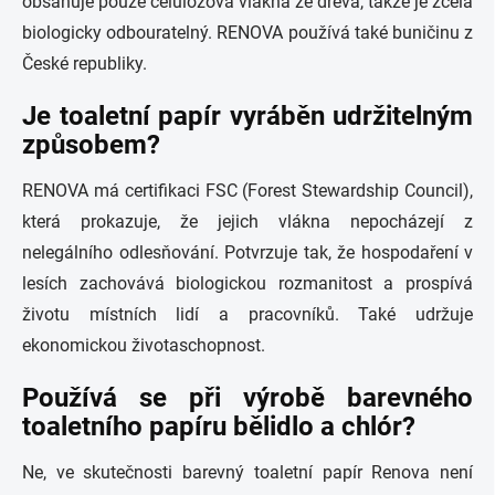
obsahuje pouze celulózová vlákna ze dřeva, takže je zcela
biologicky odbouratelný. RENOVA používá také buničinu z
České republiky.
Je toaletní papír vyráběn udržitelným
způsobem?
RENOVA má certifikaci FSC (Forest Stewardship Council),
která prokazuje, že jejich vlákna nepocházejí z
nelegálního odlesňování. Potvrzuje tak, že hospodaření v
lesích zachovává biologickou rozmanitost a prospívá
životu místních lidí a pracovníků. Také udržuje
ekonomickou životaschopnost.
Používá se při výrobě barevného
toaletního papíru bělidlo a chlór?
Ne, ve skutečnosti barevný toaletní papír Renova není