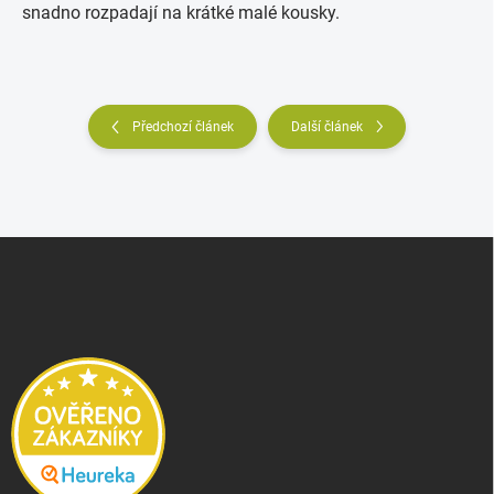
snadno rozpadají na krátké malé kousky.
Předchozí článek
Další článek
Z
á
p
a
t
í