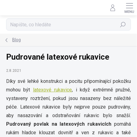
Přejít
na
obsah
Hledat
Blog
Pudrované latexové rukavice
2.8.2021
Díky své lehké konstrukci a pocitu připomínající pokožku
mohou být
latexové rukavice
, i když extrémně pružné,
vystaveny roztržení, pokud jsou nasazeny bez náležité
péče.
Latexové rukavice
byly nejprve pouze pudrovány,
aby nasazování a odstraňování rukavic bylo snažší.
Pudrovaný povlak na latexových rukavicích
pomáhá
rukám hladce klouzat dovnitř a ven z rukavic a také