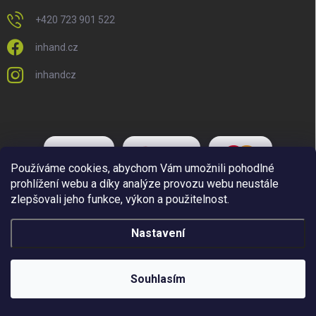
+420 723 901 522
inhand.cz
inhandcz
Používáme cookies, abychom Vám umožnili pohodlné
prohlížení webu a díky analýze provozu webu neustále
zlepšovali jeho funkce, výkon a použitelnost.
Nastavení
Copyright 2026
Inhand.cz
. Všechna práva vyhrazena.
Upravit nastavení
cookies
Souhlasím
Vytvořil Shoptet Premium