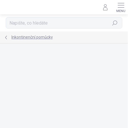
Přejít
na
obsah
Hledat
Inkontinenční pomůcky