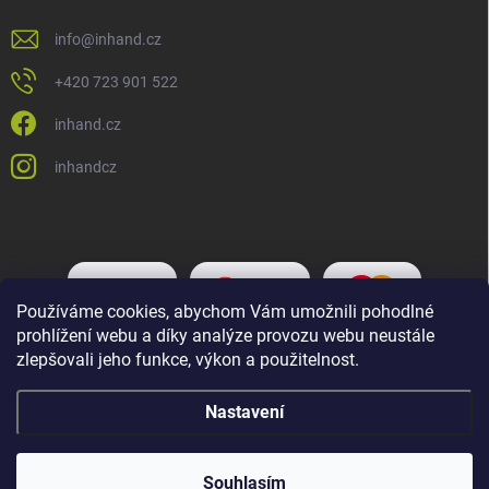
info
@
inhand.cz
+420 723 901 522
inhand.cz
inhandcz
Používáme cookies, abychom Vám umožnili pohodlné
prohlížení webu a díky analýze provozu webu neustále
zlepšovali jeho funkce, výkon a použitelnost.
Nastavení
Copyright 2026
Inhand.cz
. Všechna práva vyhrazena.
Upravit nastavení
cookies
Souhlasím