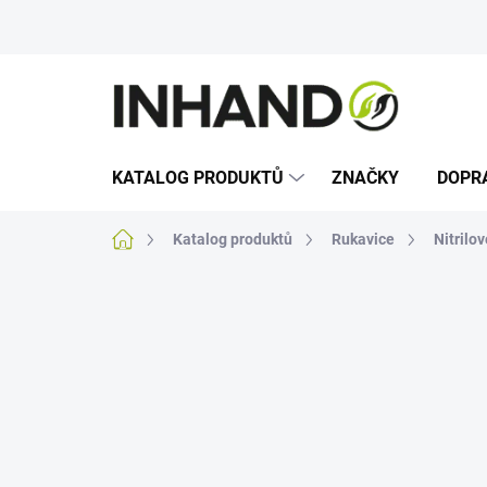
Přejít
na
obsah
KATALOG PRODUKTŮ
ZNAČKY
DOPR
Domů
Katalog produktů
Rukavice
Nitrilo