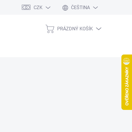
CZK
ČEŠTINA
PRÁZDNÝ KOŠÍK
NÁKUPNÍ
KOŠÍK