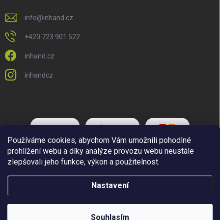
info
@
inhand.cz
+420 723 901 522
inhand.cz
inhandcz
Používáme cookies, abychom Vám umožnili pohodlné
prohlížení webu a díky analýze provozu webu neustále
zlepšovali jeho funkce, výkon a použitelnost.
Nastavení
Copyright 2026
Inhand.cz
. Všechna práva vyhrazena.
Upravit nastavení
cookies
Souhlasím