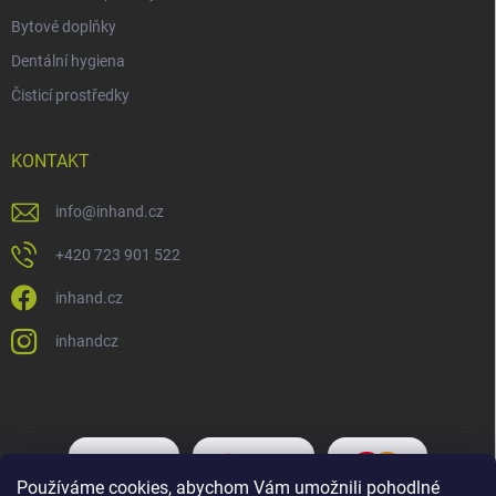
Bytové doplňky
Dentální hygiena
Čisticí prostředky
KONTAKT
info
@
inhand.cz
+420 723 901 522
inhand.cz
inhandcz
Používáme cookies, abychom Vám umožnili pohodlné