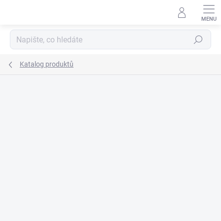
Přejít
na
obsah
Hledat
Katalog produktů