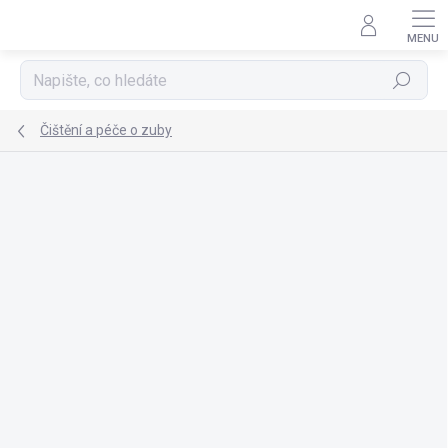
Přejít
na
obsah
Hledat
Čištění a péče o zuby