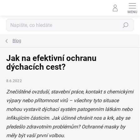
Přejít
na
obsah
Hledat
Blog
Jak na efektivní ochranu
dýchacích cest?
8.6.2022
Znečištěné ovzduší, stavební práce, kontakt s chemickými
výpary nebo přítomnost virů – všechny tyto situace
mohou vystavit dýchací systém patogenním látkám nebo
infikujícím částicím. Jak účinně chránit nos a krk, aby se
předešlo zdravotním problémům? Ochranné masky by
měly být vaší první volbou.