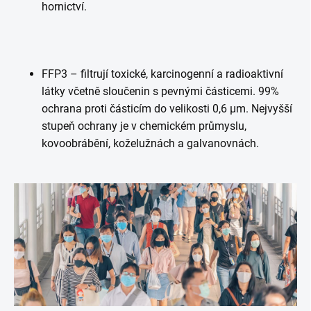
hornictví.
FFP3 – filtrují toxické, karcinogenní a radioaktivní
látky včetně sloučenin s pevnými částicemi. 99%
ochrana proti částicím do velikosti 0,6 μm. Nejvyšší
stupeň ochrany je v chemickém průmyslu,
kovoobrábění, koželužnách a galvanovnách.