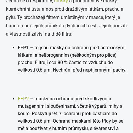
Jedná se o respirátory,
roušky
a protiprachové masky,
které chrání ústa a nos proti dráždivým látkám, prachu a
pylu. Ty procházejí filtrem umístěným v masce, který je
bariérou pro jejich průnik do dýchacích cest. Jejich použití
a vlastnosti závisí na třídě filtru:
FFP1 – to jsou masky na ochranu před netoxickými
látkami a nefibrogenním (neškodným pro plíce)
prachu. Filtrují cca 80 % částic ze vzduchu do
velikosti 0,6 μm. Nechrání před nepříjemnými pachy.
FFP2
– masky na ochranu před škodlivými a
mutagenními sloučeninami, včetně výparů, mlhy a
kouře. Poskytují 94 % ochranu proti částicím do
velikosti 0,6 μm. Ochrana maskami této třídy by se
měla používat v hutním průmyslu, slévárenství a