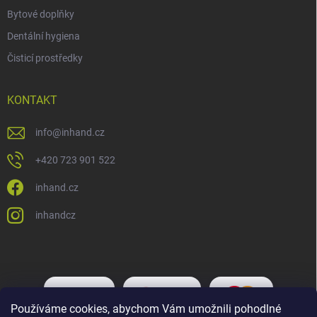
Bytové doplňky
Dentální hygiena
Čisticí prostředky
KONTAKT
info
@
inhand.cz
+420 723 901 522
inhand.cz
inhandcz
Používáme cookies, abychom Vám umožnili pohodlné