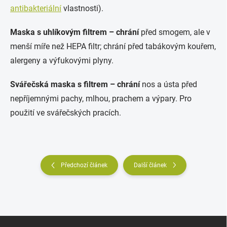
antibakteriální
vlastnosti).
Maska s uhlíkovým filtrem – chrání
před smogem, ale v
menší míře než HEPA filtr; chrání před tabákovým kouřem,
alergeny a výfukovými plyny.
Svářečská maska s filtrem – chrání
nos a ústa před
nepříjemnými pachy, mlhou, prachem a výpary. Pro
použití ve svářečských pracích.
Předchozí článek
Další článek
Z