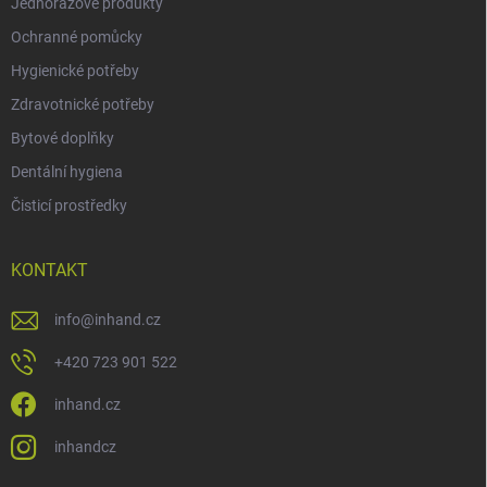
Jednorázové produkty
Ochranné pomůcky
Hygienické potřeby
Zdravotnické potřeby
Bytové doplňky
Dentální hygiena
Čisticí prostředky
KONTAKT
info
@
inhand.cz
+420 723 901 522
inhand.cz
inhandcz