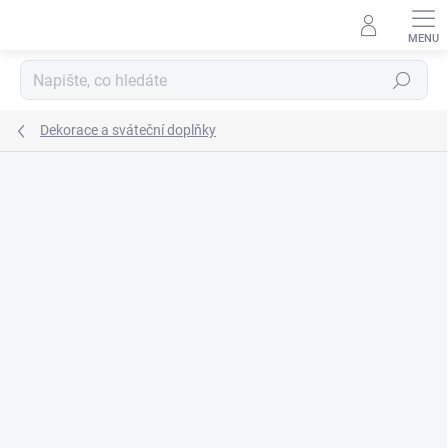
Přejít
na
obsah
Hledat
Dekorace a sváteční doplňky