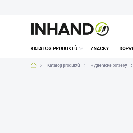
Přejít
na
obsah
KATALOG PRODUKTŮ
ZNAČKY
DOPR
Domů
Katalog produktů
Hygienické potřeby