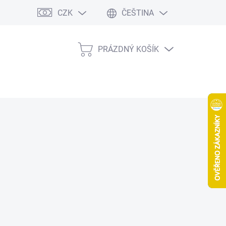
CZK
ČEŠTINA
PRÁZDNÝ KOŠÍK
NÁKUPNÍ
KOŠÍK