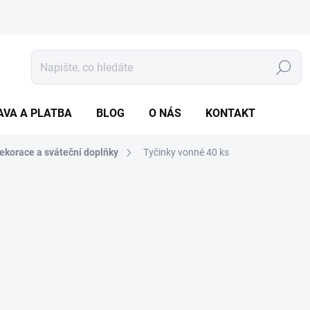
Hledat
AVA A PLATBA
BLOG
O NÁS
KONTAKT
ekorace a sváteční doplňky
Tyčinky vonné 40 ks