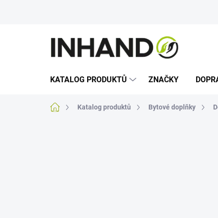
Přejít
na
obsah
KATALOG PRODUKTŮ
ZNAČKY
DOPR
Domů
Katalog produktů
Bytové doplňky
D