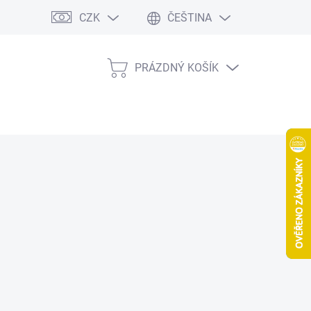
CZK
ČEŠTINA
PRÁZDNÝ KOŠÍK
NÁKUPNÍ
KOŠÍK