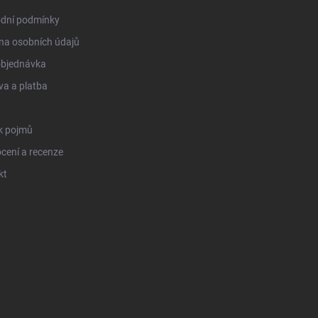
dní podmínky
na osobních údajů
objednávka
a a platba
k pojmů
cení a recenze
kt