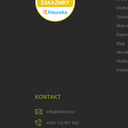
Obcho
Ochra
Moje 
Doprav
Blog
Slovní
Hodno
Konta
KONTAKT
info
@
inhand.cz
+420 723 901 522